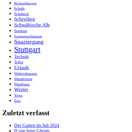
Rückmeldungen
Schafe
Schmuck
Schreiben
Schwäbische Alb
Seminar
Sommernachtstraum
Spaziergang
Stuttgart
Technik
Teller
Urlaub
Waltershausen
Wanderung
Wardruna
Winter
Yoga
Zoo
Zuletzt verfasst
Der Garten im Juli 2024
If you have Ghosts