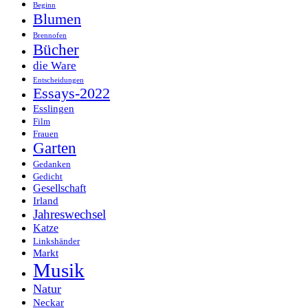
Beginn
Blumen
Brennofen
Bücher
die Ware
Entscheidungen
Essays-2022
Esslingen
Film
Frauen
Garten
Gedanken
Gedicht
Gesellschaft
Irland
Jahreswechsel
Katze
Linkshänder
Markt
Musik
Natur
Neckar