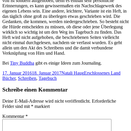
voll ist sondern aufgehoben, denn es enthält sehr persönliche
Erinnerungen, es kann gewissermaßen ein Nachschlagewerk des
eigenen Lebens sein. Eine andere, leichtere, Variante ist ein Heft, in
das täglich ohne groß zu überlegen etwas geschrieben wird. Die
Gedanken, die kommen, werden niedergeschrieben. So besteht nicht
die Hürde entscheiden zu müssen, ob diese oder jene Überlegung
wirklich so wichtig ist um den Weg ins Tagebuch zu finden. Das
Heft wird nicht aufgehoben, die beschriebenen Seiten vielleicht
nicht einmal durchgelesen, nachdem sie verfasst wurden. Es geht
allein um den Akt des Schreibens und die damit verbundene
Verknüpfung von Hirn und Hand.
Bei
Tiny Buddha
gibt es einige Ideen zum Journaling.
Veröffentlicht
Autor
Kategorien
Schla
17. Januar 2016
18. Januar 2017
Natali Haug
Erschlossenes Land
am
Bücher
,
Schreiben
,
Tagebuch
Schreibe einen Kommentar
Deine E-Mail-Adresse wird nicht veröffentlicht.
Erforderliche
Felder sind mit
*
markiert
Kommentar
*