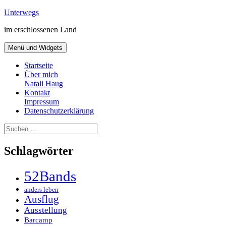
Zum
Unterwegs
Inhalt
im erschlossenen Land
springen
Menü und Widgets
Startseite
Über mich
Natali Haug
Kontakt
Impressum
Datenschutzerklärung
Suchen
nach:
Schlagwörter
52Bands
anders leben
Ausflug
Ausstellung
Barcamp