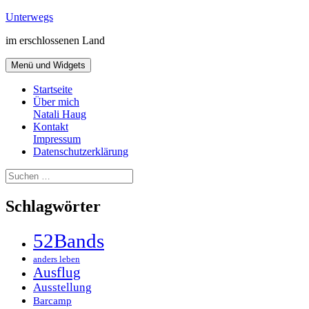
Zum
Unterwegs
Inhalt
im erschlossenen Land
springen
Menü und Widgets
Startseite
Über mich
Natali Haug
Kontakt
Impressum
Datenschutzerklärung
Suchen
nach:
Schlagwörter
52Bands
anders leben
Ausflug
Ausstellung
Barcamp