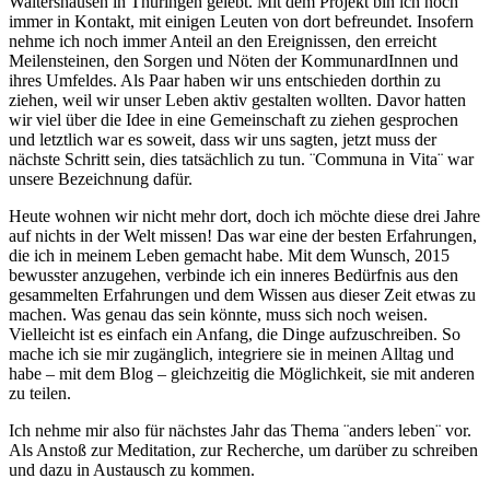
Waltershausen in Thüringen gelebt. Mit dem Projekt bin ich noch
immer in Kontakt, mit einigen Leuten von dort befreundet. Insofern
nehme ich noch immer Anteil an den Ereignissen, den erreicht
Meilensteinen, den Sorgen und Nöten der KommunardInnen und
ihres Umfeldes. Als Paar haben wir uns entschieden dorthin zu
ziehen, weil wir unser Leben aktiv gestalten wollten. Davor hatten
wir viel über die Idee in eine Gemeinschaft zu ziehen gesprochen
und letztlich war es soweit, dass wir uns sagten, jetzt muss der
nächste Schritt sein, dies tatsächlich zu tun. ¨Communa in Vita¨ war
unsere Bezeichnung dafür.
Heute wohnen wir nicht mehr dort, doch ich möchte diese drei Jahre
auf nichts in der Welt missen! Das war eine der besten Erfahrungen,
die ich in meinem Leben gemacht habe. Mit dem Wunsch, 2015
bewusster anzugehen, verbinde ich ein inneres Bedürfnis aus den
gesammelten Erfahrungen und dem Wissen aus dieser Zeit etwas zu
machen. Was genau das sein könnte, muss sich noch weisen.
Vielleicht ist es einfach ein Anfang, die Dinge aufzuschreiben. So
mache ich sie mir zugänglich, integriere sie in meinen Alltag und
habe – mit dem Blog – gleichzeitig die Möglichkeit, sie mit anderen
zu teilen.
Ich nehme mir also für nächstes Jahr das Thema ¨anders leben¨ vor.
Als Anstoß zur Meditation, zur Recherche, um darüber zu schreiben
und dazu in Austausch zu kommen.