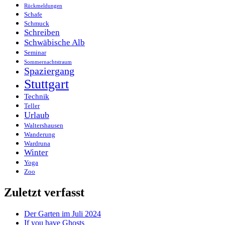
Rückmeldungen
Schafe
Schmuck
Schreiben
Schwäbische Alb
Seminar
Sommernachtstraum
Spaziergang
Stuttgart
Technik
Teller
Urlaub
Waltershausen
Wanderung
Wardruna
Winter
Yoga
Zoo
Zuletzt verfasst
Der Garten im Juli 2024
If you have Ghosts