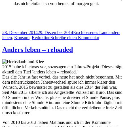
das nicht einfach so von heute auf morgen geht.
Veröffentlicht
Kategorien
Schlagwör
28. Dezember 2014
29. Dezember 2014
Erschlossenes Land
anders
am
zu
leben
,
Konsum
,
Reduktion
Schreibe einen Kommentar
The
World
Anders leben – reloaded
is
not
enough
2015 habe ich etwas vor, sozusagen ein Jahres-Projekt. Dieses trägt
aktuell den Titel ¨anders leben – reloaded.¨
Das alte Jahr ist fast vorbei, das neue hat noch nicht begonnen. Mit
dem näherrückenden Jahreswechsel spüre ich immer klarer den
Wunsch, 2015 bewusster zu gestalten als dies 2014 der Fall war.
Seit Mai 2013 arbeite ich als Angestellte Vollzeit im Büro. Das sind
40 Stunden in der Woche, plus eine dreiviertel Stunde Pause, plus
mindestens eine Stunde Hin- und eine Stunde Rückfahrt täglich mit
öffentlichen Verkehrsmitteln. Das macht die verbleibende freie Zeit
umso kostbarer.
Von 2010 bis 2013 haben Matthias und ich in der Kommune