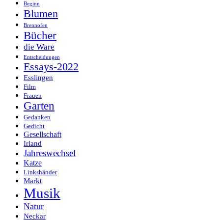
Beginn
Blumen
Brennofen
Bücher
die Ware
Entscheidungen
Essays-2022
Esslingen
Film
Frauen
Garten
Gedanken
Gedicht
Gesellschaft
Irland
Jahreswechsel
Katze
Linkshänder
Markt
Musik
Natur
Neckar