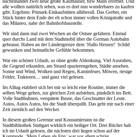
nacheinander zwei neue große Kaufhäuser, bzw Malls eröffnet. Und
alle wollten natürlich sehen, was es dort nun wunderbares zu kaufen
gibt. Ergebnis: Primark-Einkaufstüten allüberall. Das Gerber, ein
Stück hinter dem Ende der eh schon immer vollen Königstraße und
das Milaneo, nahe der Bahnhofsbaustelle.
Wir sind dann mal zwei Wochen an die Ostsee gefahren. Einmal
quer durchs Land mit dem Stadtmobil über die German Autobahn
gebraust. Haben an der Ländergrenze dem ¨Hallo Hessen!¨ Schild
gewunken und heimatliche Gefühle bekommen.
War ein schöner Urlaub, so ohne große Ablenkung. Viel Ausruhen,
die Gegend erkunden, am Strand spazierengehen, Städte ansehen.
Sonne und Wind, Wolken und Regen, Kaminfeuer, Möwen, riesige
Felder, Traktoren… und ganz viel gelesen.
Im Alltag etabliert sich bei mir so leicht eine Routine, immer die
selben Wege gehen, zur gleichen Zeit aufstehen, pünktlich ins Bett.
Volle Stadtbahnen, verspätete Busse, das Geschnatter der Leute.
Autos, Autos Autos, bis die Stadt überquillt. Das geht mir nach einer
Zeit ziemlich auf den Wecker.
In diesem großen Gerenne und Konsumirrsinn ist die
Stadtbibliothek Stuttgart wirklich ein heiliger Ort. Drei Bücher hab
ich im Urlaub gelesen, die nächsten drei liegen schon auf der
Kommode. ¨Mein Leben als Fön¨ war vor allem schräg,