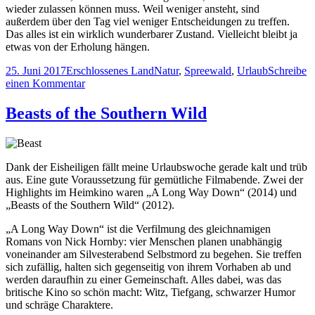
wieder zulassen können muss. Weil weniger ansteht, sind
außerdem über den Tag viel weniger Entscheidungen zu treffen.
Das alles ist ein wirklich wunderbarer Zustand. Vielleicht bleibt ja
etwas von der Erholung hängen.
Veröffentlicht
Kategorien
Schlagwörter
25. Juni 2017
Erschlossenes Land
Natur
,
Spreewald
,
Urlaub
Schreibe
am
zu
einen Kommentar
KW
25
Beasts of the Southern Wild
–
Urlaub
im
Spreewald
Dank der Eisheiligen fällt meine Urlaubswoche gerade kalt und trüb
aus. Eine gute Voraussetzung für gemütliche Filmabende. Zwei der
Highlights im Heimkino waren „A Long Way Down“ (2014) und
„Beasts of the Southern Wild“ (2012).
„A Long Way Down“ ist die Verfilmung des gleichnamigen
Romans von Nick Hornby: vier Menschen planen unabhängig
voneinander am Silvesterabend Selbstmord zu begehen. Sie treffen
sich zufällig, halten sich gegenseitig von ihrem Vorhaben ab und
werden daraufhin zu einer Gemeinschaft. Alles dabei, was das
britische Kino so schön macht: Witz, Tiefgang, schwarzer Humor
und schräge Charaktere.