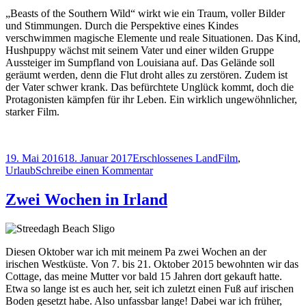
„Beasts of the Southern Wild“ wirkt wie ein Traum, voller Bilder
und Stimmungen. Durch die Perspektive eines Kindes
verschwimmen magische Elemente und reale Situationen. Das Kind,
Hushpuppy wächst mit seinem Vater und einer wilden Gruppe
Aussteiger im Sumpfland von Louisiana auf. Das Gelände soll
geräumt werden, denn die Flut droht alles zu zerstören. Zudem ist
der Vater schwer krank. Das befürchtete Unglück kommt, doch die
Protagonisten kämpfen für ihr Leben. Ein wirklich ungewöhnlicher,
starker Film.
Veröffentlicht
Kategorien
Schlagwörter
19. Mai 2016
18. Januar 2017
Erschlossenes Land
Film
,
am
zu
Urlaub
Schreibe einen Kommentar
Beasts
of
Zwei Wochen in Irland
the
Southern
Wild
Diesen Oktober war ich mit meinem Pa zwei Wochen an der
irischen Westküste. Von 7. bis 21. Oktober 2015 bewohnten wir das
Cottage, das meine Mutter vor bald 15 Jahren dort gekauft hatte.
Etwa so lange ist es auch her, seit ich zuletzt einen Fuß auf irischen
Boden gesetzt habe. Also unfassbar lange! Dabei war ich früher,