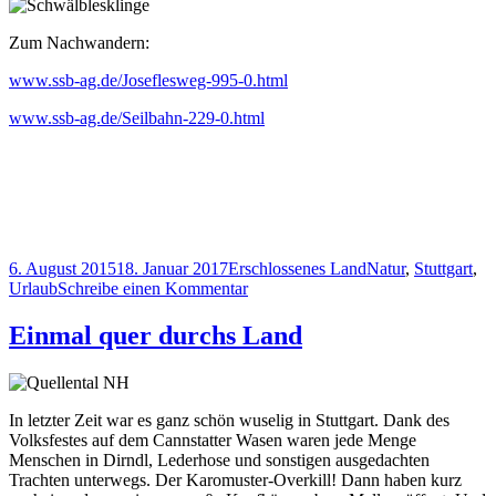
Zum Nachwandern:
www.ssb-ag.de/Joseflesweg-995-0.html
www.ssb-ag.de/Seilbahn-229-0.html
Veröffentlicht
Kategorien
Schlagwörter
6. August 2015
18. Januar 2017
Erschlossenes Land
Natur
,
Stuttgart
,
am
zu
Urlaub
Schreibe einen Kommentar
Stuttgarter
Standseilbahn
Einmal quer durchs Land
und
Joseflesweg
In letzter Zeit war es ganz schön wuselig in Stuttgart. Dank des
Volksfestes auf dem Cannstatter Wasen waren jede Menge
Menschen in Dirndl, Lederhose und sonstigen ausgedachten
Trachten unterwegs. Der Karomuster-Overkill! Dann haben kurz