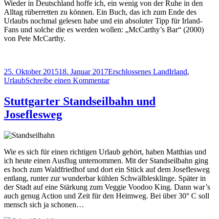
Wieder in Deutschland hoffe ich, ein wenig von der Ruhe in den
Alltag rüberretten zu können. Ein Buch, das ich zum Ende des
Urlaubs nochmal gelesen habe und ein absoluter Tipp für Irland-
Fans und solche die es werden wollen: „McCarthy’s Bar“ (2000)
von Pete McCarthy.
Veröffentlicht
Kategorien
Schlagwörter
25. Oktober 2015
18. Januar 2017
Erschlossenes Land
Irland
,
am
zu
Urlaub
Schreibe einen Kommentar
Zwei
Wochen
Stuttgarter Standseilbahn und
in
Joseflesweg
Irland
Wie es sich für einen richtigen Urlaub gehört, haben Matthias und
ich heute einen Ausflug unternommen. Mit der Standseilbahn ging
es hoch zum Waldfriedhof und dort ein Stück auf dem Joseflesweg
entlang, runter zur wunderbar kühlen Schwälblesklinge. Später in
der Stadt auf eine Stärkung zum Veggie Voodoo King. Dann war’s
auch genug Action und Zeit für den Heimweg. Bei über 30° C soll
mensch sich ja schonen…