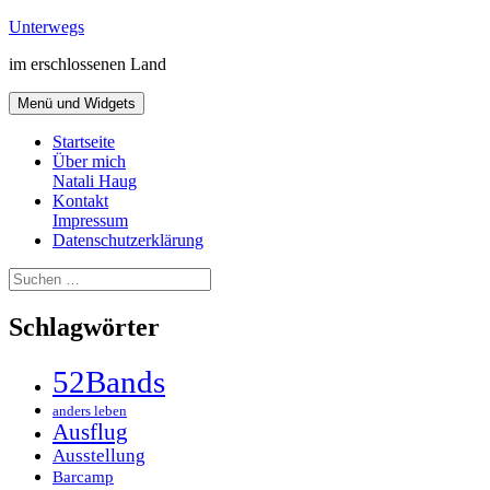
Zum
Unterwegs
Inhalt
im erschlossenen Land
springen
Menü und Widgets
Startseite
Über mich
Natali Haug
Kontakt
Impressum
Datenschutzerklärung
Suchen
nach:
Schlagwörter
52Bands
anders leben
Ausflug
Ausstellung
Barcamp