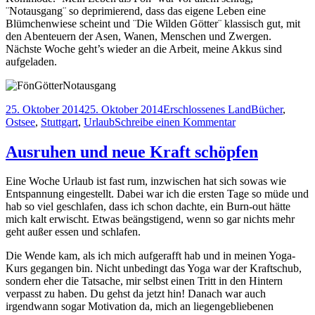
¨Notausgang¨ so deprimierend, dass das eigene Leben eine
Blümchenwiese scheint und ¨Die Wilden Götter¨ klassisch gut, mit
den Abenteuern der Asen, Wanen, Menschen und Zwergen.
Nächste Woche geht’s wieder an die Arbeit, meine Akkus sind
aufgeladen.
Veröffentlicht
Kategorien
Schlagwörter
25. Oktober 2014
25. Oktober 2014
Erschlossenes Land
Bücher
,
am
zu
Ostsee
,
Stuttgart
,
Urlaub
Schreibe einen Kommentar
Einmal
quer
Ausruhen und neue Kraft schöpfen
durchs
Land
Eine Woche Urlaub ist fast rum, inzwischen hat sich sowas wie
Entspannung eingestellt. Dabei war ich die ersten Tage so müde und
hab so viel geschlafen, dass ich schon dachte, ein Burn-out hätte
mich kalt erwischt. Etwas beängstigend, wenn so gar nichts mehr
geht außer essen und schlafen.
Die Wende kam, als ich mich aufgerafft hab und in meinen Yoga-
Kurs gegangen bin. Nicht unbedingt das Yoga war der Kraftschub,
sondern eher die Tatsache, mir selbst einen Tritt in den Hintern
verpasst zu haben. Du gehst da jetzt hin! Danach war auch
irgendwann sogar Motivation da, mich an liegengebliebenen