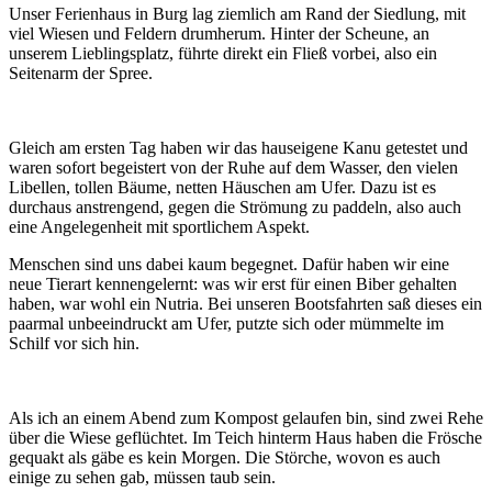
Unser Ferienhaus in Burg lag ziemlich am Rand der Siedlung, mit
viel Wiesen und Feldern drumherum. Hinter der Scheune, an
unserem Lieblingsplatz, führte direkt ein Fließ vorbei, also ein
Seitenarm der Spree.
Gleich am ersten Tag haben wir das hauseigene Kanu getestet und
waren sofort begeistert von der Ruhe auf dem Wasser, den vielen
Libellen, tollen Bäume, netten Häuschen am Ufer. Dazu ist es
durchaus anstrengend, gegen die Strömung zu paddeln, also auch
eine Angelegenheit mit sportlichem Aspekt.
Menschen sind uns dabei kaum begegnet. Dafür haben wir eine
neue Tierart kennengelernt: was wir erst für einen Biber gehalten
haben, war wohl ein Nutria. Bei unseren Bootsfahrten saß dieses ein
paarmal unbeeindruckt am Ufer, putzte sich oder mümmelte im
Schilf vor sich hin.
Als ich an einem Abend zum Kompost gelaufen bin, sind zwei Rehe
über die Wiese geflüchtet. Im Teich hinterm Haus haben die Frösche
gequakt als gäbe es kein Morgen. Die Störche, wovon es auch
einige zu sehen gab, müssen taub sein.