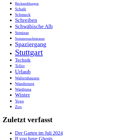
Rückmeldungen
Schafe
Schmuck
Schreiben
Schwäbische Alb
Seminar
Sommernachtstraum
Spaziergang
Stuttgart
Technik
Teller
Urlaub
Waltershausen
Wanderung
Wardruna
Winter
Yoga
Zoo
Zuletzt verfasst
Der Garten im Juli 2024
If you have Ghosts