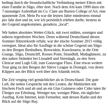
bedingt durch die freundschaftliche Verbindung meiner Eltern mit
einer Familie in Sligo, öfter dort. Nach dem Abi kam 1999 dazu ein
7-monatiger Aufenthalt im Co. Clare am Burren College of Art, eine
spannende Zeit. Mein Pa war die letzten Jahre mindestens einmal
pro Jahr dort und ist, wie ich persönlich erleben durfte, bestens in
der Gegend angekommen, geradezu „local“.
Wir hatten absolutes Wetter-Glück, mit zwei milden, sonnigen und
nahezu regenfreien Wochen. Denn während Deutschland diesen
Sommer Hitzerekorde erfuhr, war der irische Sommer 2015 völlig
verregnet. Ideal also für Ausflüge in die schöne Gegend um Sligo:
zu den Bergen Benbulben, Benwiskin, Knocknarea, in die Orte
Grange, Sligo, Drumcliff, Rosses Point, Strandhill, Mullaghmore, zu
den nahen Stränden bei Lissadell und Streedagh, zu den Seen
Glencar und Logh Gill, zum Garavogue Fluss. Eine etwas weitere
Tour ging zu den Bergen der Slieve League in Donegal, von deren
Klippen aus der Blick weit über den Atlantik reicht.
Die Zeit verging viel gemächlicher als in Deutschland. Die gute
Luft, die netten Gespräche mit den Leuten, die Mahlzeiten mit
frischem Fisch und ab und an ein Glas Guinness oder Cider taten ihr
Übriges zur Erholung. Weniger tun, weniger Pläne, ein täglicher
Ausflug. Kein Internet, kein Fernseher, statt dessen Radio und der
Blick auf die Sligo Bay.