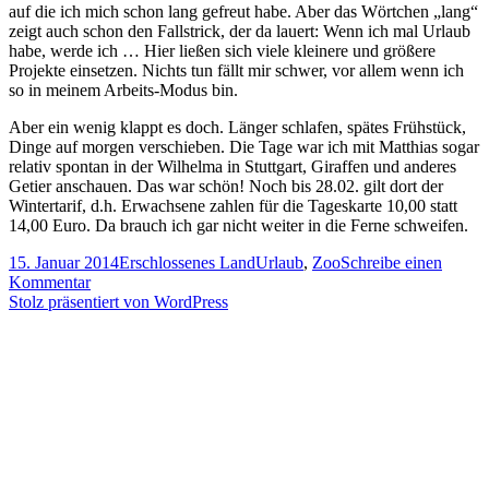
auf die ich mich schon lang gefreut habe. Aber das Wörtchen „lang“
zeigt auch schon den Fallstrick, der da lauert: Wenn ich mal Urlaub
habe, werde ich … Hier ließen sich viele kleinere und größere
Projekte einsetzen. Nichts tun fällt mir schwer, vor allem wenn ich
so in meinem Arbeits-Modus bin.
Aber ein wenig klappt es doch. Länger schlafen, spätes Frühstück,
Dinge auf morgen verschieben. Die Tage war ich mit Matthias sogar
relativ spontan in der Wilhelma in Stuttgart, Giraffen und anderes
Getier anschauen. Das war schön! Noch bis 28.02. gilt dort der
Wintertarif, d.h. Erwachsene zahlen für die Tageskarte 10,00 statt
14,00 Euro. Da brauch ich gar nicht weiter in die Ferne schweifen.
Veröffentlicht
Kategorien
Schlagwörter
15. Januar 2014
Erschlossenes Land
Urlaub
,
Zoo
Schreibe einen
am
zu
Kommentar
Fahr
Stolz präsentiert von WordPress
in
Urlaub