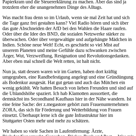
Papierkram und die Steuererklärung zu machen. Aber das sind ja
trotzdem eher die unangenehmen Dinge des Alltags.
Was macht frau denn so im Urlaub, wenn sie mal Zeit hat und sich
die Tage ganz frei gestalten kann? Viel Radio hören und sich über
das gute Abschneiden der AfD bei den Wahlen die Haare raufen.
Oder über die Idee des BND, die sozialen Netzwerke stärker zu
überwachen. Oder über vergewaltigte und aufgehängte Mädchen in
Indien. Schöne neue Welt! Echt, es geschieht so viel Mist auf
unserem Planeten und meine Gefühle dazu schwanken zwischen
Ärger, Wut, Verzweiflung, Resignation und Revolutionsgedanken.
Aber eben mal schnell die Welt retten, ist halt nicht.
Nun ja, statt dessen waren wir im Garten, haben dort kräftig
umgegraben, eine Randbefestigung angelegt und eine Gründüngung
als Bodenkur ausgesät. Hat gut getan und auch das Mütchen ein
wenig gekühlt. Wir hatten Besuch von lieben Freunden und sind auf
die Uhlandshöhe spaziert. Ich hab Klamotten aussortiert, die
demnächst ins Secondhand Kaufhaus hier in der Nähe wandern. Ist
eine feine Sache: der z.megastore gehört zum Frauenunternehmen
ZORA, das sich für Förderung und Weiterbildung von Frauen
einsetzt. Überhaupt lerne ich die gute Infrastruktur hier im
Stuttgarter Osten mehr und mehr zu schätzen.
Wir haben so viele Sachen in Laufentfernung: Ärzte,