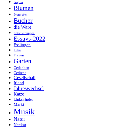
Beginn
Blumen
Brennofen
Bücher
die Ware
Entscheidungen
Essays-2022
Esslingen
Film
Frauen
Garten
Gedanken
Gedicht
Gesellschaft
Irland
Jahreswechsel
Katze
Linkshänder
Markt
Musik
Natur
Neckar