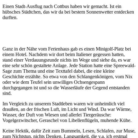
Einen Stadt-Ausflug nach Cottbus haben wir gemacht. Ist ein
hübsches Städtchen, das wir da bei bestem Sonnenwetter entdecken
durften.
Ganz in der Nähe vom Ferienhaus gab es einen Minigolf-Platz bei
einem Hotel. Nachdem wir dort beim Italiener gegessen hatten,
stand einer Verdauungsrunde nichts im Wege und siehe da, es war
eine sehr schön gestaltete Anlage. Jede Station hatte eine Spreewald-
Sage zum Thema und eine Texttafel dabei, die eine kleine
Geschichte erzählte. So etwa von den Schlangenkönigen, vom Nix
oder wie dem Teufel sein unwilliges Ochsengespann
durchgegangen ist und so die Wasserläufe der Gegend entstanden
sind.
Im Vergleich zu unserem Stadtleben waren wir unheimlich viel
draußen, an der frischen Luft, im Licht und Wind. Da war Wärme,
Wasser, der Duft von Wiesen und allerlei Tiergeräusche:
Vogelgezwitscher, Geraschel von Libellenflügeln, muhende Kühe.
Keine Hektik, dafür Zeit zum Bummeln, Lesen, Schlafen, zur Muse,
zum Nichtstun, nichts Denken. Langsamkeit, die v.a. ich erstmal