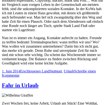
Bioladen/Supermarkt, Copyshop, Bäcker, Bank und Post… Was mir
im Vergleich zum vorigen Leben in der Gemeinschaft am meisten
fehlt, sind die unkomplizierten sozialen Kontakte. In der KoWa hab
ich mit Leuten in einem Haus gewohnt, mit denen ich größtenteils
auch befreundet war. Man lief sich zwangsläufig über den Weg und
hatte Zeit für einen Plausch. Oder nach dem Abendessen saß einfach
eine Runde noch länger am Tisch, spielte Stadt Land Fluß oder
startete ein Lagerfeuer.
Nun ist es immer ein Angang, Kontakte aufrecht zu halten. Freunde
zu treffen bedeutet Terminabsprachen: wann treffen wir uns? Wo?
Was wollen wir zusammen unternehmen? Darin bin ich nicht gut,
das merke ich gerade. Denn Ruhe und unverplante Zeit für mich
sind mir schon sehr wichtig. Da scheint das Wochenende immer so
verdammt knapp. Die Balance zu finden zwischen Rückzug und
Geselligkeit wird eine keine leichte Aufgabe.
Veröffentlicht
Kategorien
Schlagwörter
1. Juni 2014
Erschlossenes Land
Stuttgart
,
Urlaub
Schreibe einen
am
zu
Kommentar
Ausruhen
und
Fahr in Urlaub
neue
Kraft
schöpfen
Zwei Wochen frei, keine Arbeit, Urlaub am Stück! Eine Wohltat,