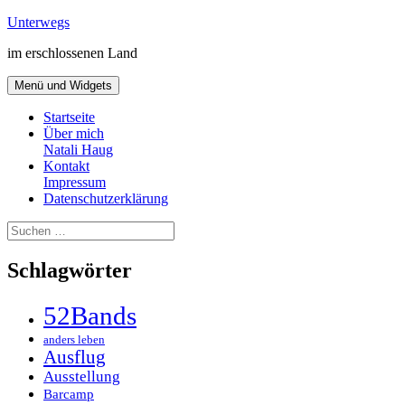
Zum
Unterwegs
Inhalt
im erschlossenen Land
springen
Menü und Widgets
Startseite
Über mich
Natali Haug
Kontakt
Impressum
Datenschutzerklärung
Suchen
nach:
Schlagwörter
52Bands
anders leben
Ausflug
Ausstellung
Barcamp