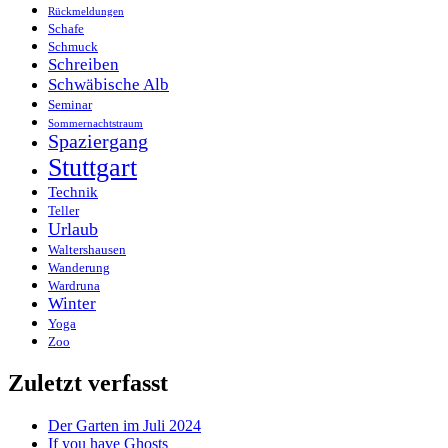
Rückmeldungen
Schafe
Schmuck
Schreiben
Schwäbische Alb
Seminar
Sommernachtstraum
Spaziergang
Stuttgart
Technik
Teller
Urlaub
Waltershausen
Wanderung
Wardruna
Winter
Yoga
Zoo
Zuletzt verfasst
Der Garten im Juli 2024
If you have Ghosts