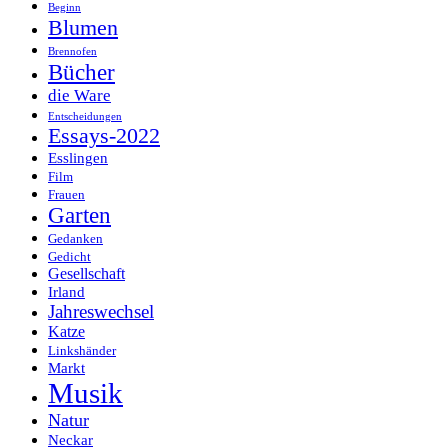
Beginn
Blumen
Brennofen
Bücher
die Ware
Entscheidungen
Essays-2022
Esslingen
Film
Frauen
Garten
Gedanken
Gedicht
Gesellschaft
Irland
Jahreswechsel
Katze
Linkshänder
Markt
Musik
Natur
Neckar