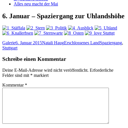
Alles neu macht der Mai
6. Januar – Spaziergang zur Uhlandshöhe
Format
Veröffentlicht
Autor
Kategorien
Schlagwörter
Galerie
6. Januar 2015
Natali Haug
Erschlossenes Land
Spaziergang
,
am
Stuttgart
Schreibe einen Kommentar
Deine E-Mail-Adresse wird nicht veröffentlicht.
Erforderliche
Felder sind mit
*
markiert
Kommentar
*