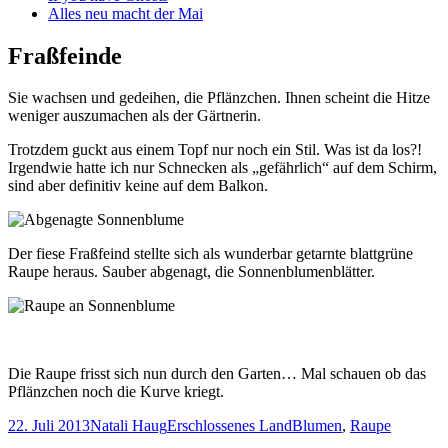
Alles neu macht der Mai
Fraßfeinde
Sie wachsen und gedeihen, die Pflänzchen. Ihnen scheint die Hitze
weniger auszumachen als der Gärtnerin.
Trotzdem guckt aus einem Topf nur noch ein Stil. Was ist da los?!
Irgendwie hatte ich nur Schnecken als „gefährlich“ auf dem Schirm,
sind aber definitiv keine auf dem Balkon.
Der fiese Fraßfeind stellte sich als wunderbar getarnte blattgrüne
Raupe heraus. Sauber abgenagt, die Sonnenblumenblätter.
Die Raupe frisst sich nun durch den Garten… Mal schauen ob das
Pflänzchen noch die Kurve kriegt.
Veröffentlicht
Autor
Kategorien
Schlagwörter
22. Juli 2013
Natali Haug
Erschlossenes Land
Blumen
,
Raupe
am