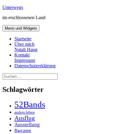
Zum
Unterwegs
Inhalt
im erschlossenen Land
springen
Menü und Widgets
Startseite
Über mich
Natali Haug
Kontakt
Impressum
Datenschutzerklärung
Suchen
nach:
Schlagwörter
52Bands
anders leben
Ausflug
Ausstellung
Barcamp