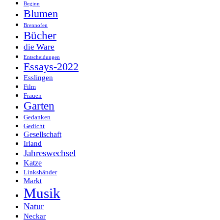
Beginn
Blumen
Brennofen
Bücher
die Ware
Entscheidungen
Essays-2022
Esslingen
Film
Frauen
Garten
Gedanken
Gedicht
Gesellschaft
Irland
Jahreswechsel
Katze
Linkshänder
Markt
Musik
Natur
Neckar