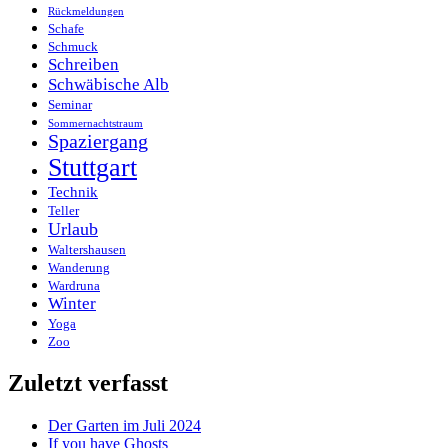
Rückmeldungen
Schafe
Schmuck
Schreiben
Schwäbische Alb
Seminar
Sommernachtstraum
Spaziergang
Stuttgart
Technik
Teller
Urlaub
Waltershausen
Wanderung
Wardruna
Winter
Yoga
Zoo
Zuletzt verfasst
Der Garten im Juli 2024
If you have Ghosts