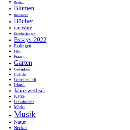
Beginn
Blumen
Brennofen
Bücher
die Ware
Entscheidungen
Essays-2022
Esslingen
Film
Frauen
Garten
Gedanken
Gedicht
Gesellschaft
Irland
Jahreswechsel
Katze
Linkshänder
Markt
Musik
Natur
Neckar