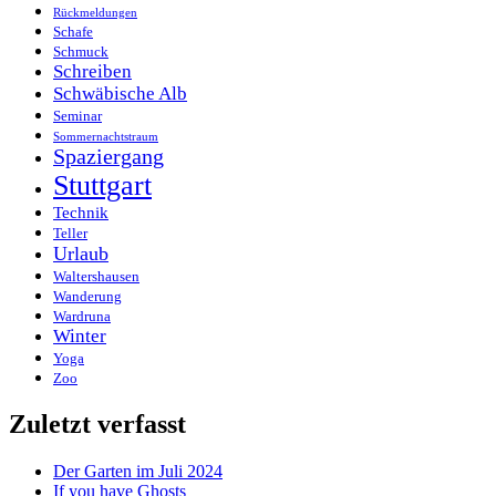
Rückmeldungen
Schafe
Schmuck
Schreiben
Schwäbische Alb
Seminar
Sommernachtstraum
Spaziergang
Stuttgart
Technik
Teller
Urlaub
Waltershausen
Wanderung
Wardruna
Winter
Yoga
Zoo
Zuletzt verfasst
Der Garten im Juli 2024
If you have Ghosts