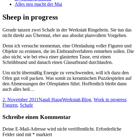
Alles neu macht der Mai
Sheep in progress
Gerade tanzen zwei Schafe in der Werkstatt Ringelrein. Sie tun das
nicht direkt aus Übermut, eher aus absolut planvollem Vorgehen.
Denn ich versuche momentan, eine Ofenladung voller Figuren und
Objekte zu ersinnen, die im Einbrandverfahren entstehen sollen. Die
also nicht, wie bei etwa einer glasierten Tasse, erst einen
Schrühbrand und danach einen Glasurbrand durchlaufen.
Um nicht übermäßig Energie zu verschwenden, will ich dazu den
Ofen gut voll packen. Was somit zu keramischen Puzzlespielen auf
den Abmessungen der Ofenplatten führt. Hoffentlich bleibt dann
auch alles heil…
Veröffentlicht
Autor
Kategorien
Schla
2. November 2011
Natali Haug
Werkstatt-Blog
,
Work in progress
am
Figuren
,
Schafe
Schreibe einen Kommentar
Deine E-Mail-Adresse wird nicht veröffentlicht.
Erforderliche
Felder sind mit
*
markiert