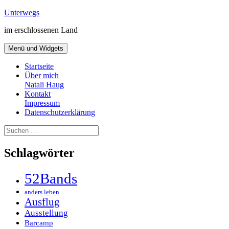
Zum
Unterwegs
Inhalt
im erschlossenen Land
springen
Menü und Widgets
Startseite
Über mich
Natali Haug
Kontakt
Impressum
Datenschutzerklärung
Suchen
nach:
Schlagwörter
52Bands
anders leben
Ausflug
Ausstellung
Barcamp