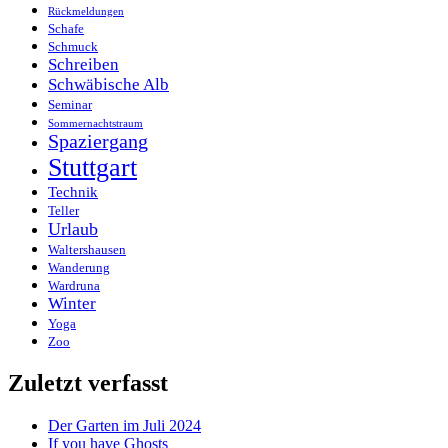
Rückmeldungen
Schafe
Schmuck
Schreiben
Schwäbische Alb
Seminar
Sommernachtstraum
Spaziergang
Stuttgart
Technik
Teller
Urlaub
Waltershausen
Wanderung
Wardruna
Winter
Yoga
Zoo
Zuletzt verfasst
Der Garten im Juli 2024
If you have Ghosts