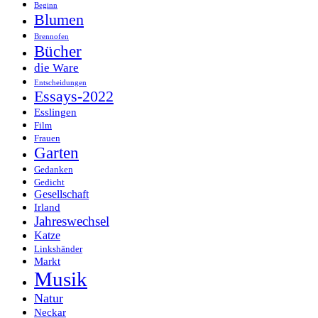
Beginn
Blumen
Brennofen
Bücher
die Ware
Entscheidungen
Essays-2022
Esslingen
Film
Frauen
Garten
Gedanken
Gedicht
Gesellschaft
Irland
Jahreswechsel
Katze
Linkshänder
Markt
Musik
Natur
Neckar