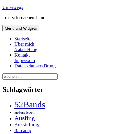
Zum
Unterwegs
Inhalt
im erschlossenen Land
springen
Menü und Widgets
Startseite
Über mich
Natali Haug
Kontakt
Impressum
Datenschutzerklärung
Suchen
nach:
Schlagwörter
52Bands
anders leben
Ausflug
Ausstellung
Barcamp