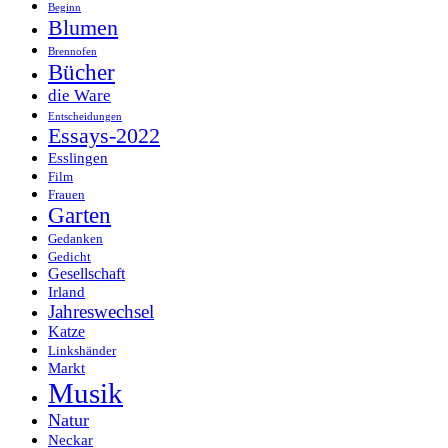
Beginn
Blumen
Brennofen
Bücher
die Ware
Entscheidungen
Essays-2022
Esslingen
Film
Frauen
Garten
Gedanken
Gedicht
Gesellschaft
Irland
Jahreswechsel
Katze
Linkshänder
Markt
Musik
Natur
Neckar