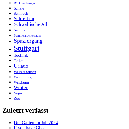
Rückmeldungen
Schafe
Schmuck
Schreiben
Schwäbische Alb
Seminar
Sommernachtstraum
Spaziergang
Stuttgart
Technik
Teller
Urlaub
Waltershausen
Wanderung
Wardruna
Winter
Yoga
Zoo
Zuletzt verfasst
Der Garten im Juli 2024
If you have Ghosts