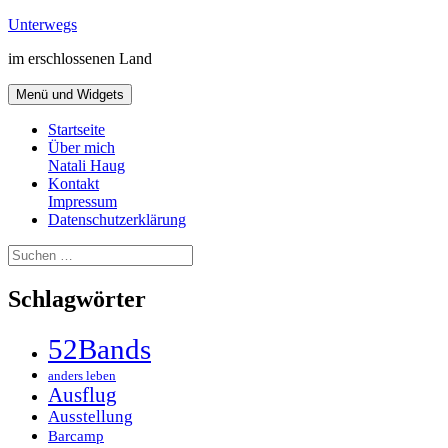
Zum
Unterwegs
Inhalt
im erschlossenen Land
springen
Menü und Widgets
Startseite
Über mich
Natali Haug
Kontakt
Impressum
Datenschutzerklärung
Suchen
nach:
Schlagwörter
52Bands
anders leben
Ausflug
Ausstellung
Barcamp