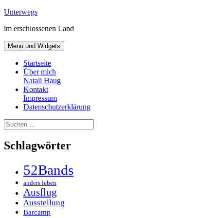
Zum
Unterwegs
Inhalt
im erschlossenen Land
springen
Menü und Widgets
Startseite
Über mich
Natali Haug
Kontakt
Impressum
Datenschutzerklärung
Suchen
nach:
Schlagwörter
52Bands
anders leben
Ausflug
Ausstellung
Barcamp