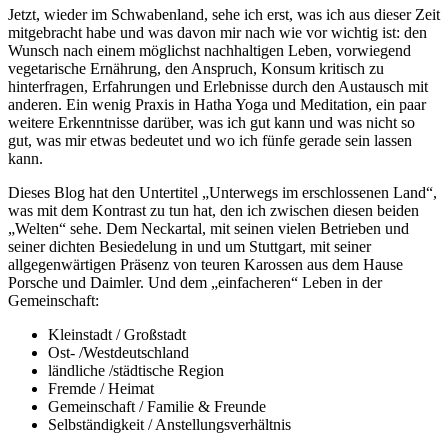
Jetzt, wieder im Schwabenland, sehe ich erst, was ich aus dieser Zeit
mitgebracht habe und was davon mir nach wie vor wichtig ist: den
Wunsch nach einem möglichst nachhaltigen Leben, vorwiegend
vegetarische Ernährung, den Anspruch, Konsum kritisch zu
hinterfragen, Erfahrungen und Erlebnisse durch den Austausch mit
anderen. Ein wenig Praxis in Hatha Yoga und Meditation, ein paar
weitere Erkenntnisse darüber, was ich gut kann und was nicht so
gut, was mir etwas bedeutet und wo ich fünfe gerade sein lassen
kann.
Dieses Blog hat den Untertitel „Unterwegs im erschlossenen Land“,
was mit dem Kontrast zu tun hat, den ich zwischen diesen beiden
„Welten“ sehe. Dem Neckartal, mit seinen vielen Betrieben und
seiner dichten Besiedelung in und um Stuttgart, mit seiner
allgegenwärtigen Präsenz von teuren Karossen aus dem Hause
Porsche und Daimler. Und dem „einfacheren“ Leben in der
Gemeinschaft:
Kleinstadt / Großstadt
Ost- /Westdeutschland
ländliche /städtische Region
Fremde / Heimat
Gemeinschaft / Familie & Freunde
Selbständigkeit / Anstellungsverhältnis