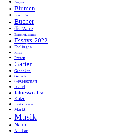
Beginn
Blumen
Brennofen
Bücher
die Ware
Entscheidungen
Essays-2022
Esslingen
Film
Frauen
Garten
Gedanken
Gedicht
Gesellschaft
Irland
Jahreswechsel
Katze
Linkshänder
Markt
Musik
Natur
Neckar