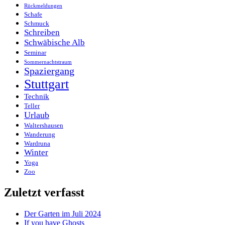
Rückmeldungen
Schafe
Schmuck
Schreiben
Schwäbische Alb
Seminar
Sommernachtstraum
Spaziergang
Stuttgart
Technik
Teller
Urlaub
Waltershausen
Wanderung
Wardruna
Winter
Yoga
Zoo
Zuletzt verfasst
Der Garten im Juli 2024
If you have Ghosts