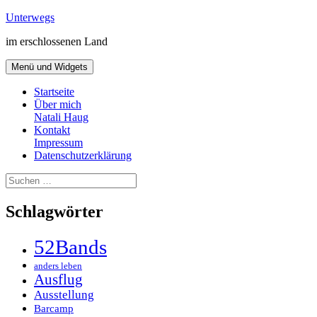
Zum
Unterwegs
Inhalt
im erschlossenen Land
springen
Menü und Widgets
Startseite
Über mich
Natali Haug
Kontakt
Impressum
Datenschutzerklärung
Suchen
nach:
Schlagwörter
52Bands
anders leben
Ausflug
Ausstellung
Barcamp