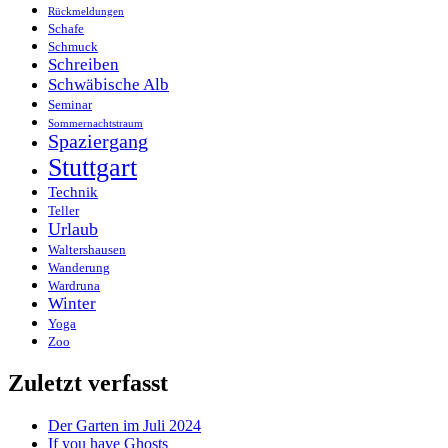
Rückmeldungen
Schafe
Schmuck
Schreiben
Schwäbische Alb
Seminar
Sommernachtstraum
Spaziergang
Stuttgart
Technik
Teller
Urlaub
Waltershausen
Wanderung
Wardruna
Winter
Yoga
Zoo
Zuletzt verfasst
Der Garten im Juli 2024
If you have Ghosts