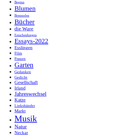
Beginn
Blumen
Brennofen
Bücher
die Ware
Entscheidungen
Essays-2022
Esslingen
Film
Frauen
Garten
Gedanken
Gedicht
Gesellschaft
Irland
Jahreswechsel
Katze
Linkshänder
Markt
Musik
Natur
Neckar