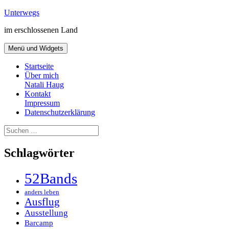
Zum
Unterwegs
Inhalt
im erschlossenen Land
springen
Menü und Widgets
Startseite
Über mich
Natali Haug
Kontakt
Impressum
Datenschutzerklärung
Suchen
nach:
Schlagwörter
52Bands
anders leben
Ausflug
Ausstellung
Barcamp