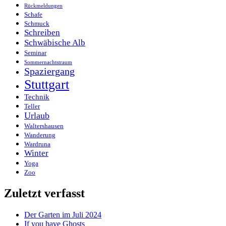
Rückmeldungen
Schafe
Schmuck
Schreiben
Schwäbische Alb
Seminar
Sommernachtstraum
Spaziergang
Stuttgart
Technik
Teller
Urlaub
Waltershausen
Wanderung
Wardruna
Winter
Yoga
Zoo
Zuletzt verfasst
Der Garten im Juli 2024
If you have Ghosts