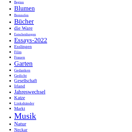
Beginn
Blumen
Brennofen
Bücher
die Ware
Entscheidungen
Essays-2022
Esslingen
Film
Frauen
Garten
Gedanken
Gedicht
Gesellschaft
Irland
Jahreswechsel
Katze
Linkshänder
Markt
Musik
Natur
Neckar