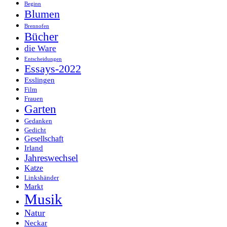
Beginn
Blumen
Brennofen
Bücher
die Ware
Entscheidungen
Essays-2022
Esslingen
Film
Frauen
Garten
Gedanken
Gedicht
Gesellschaft
Irland
Jahreswechsel
Katze
Linkshänder
Markt
Musik
Natur
Neckar