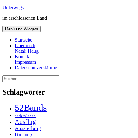
Zum
Unterwegs
Inhalt
im erschlossenen Land
springen
Menü und Widgets
Startseite
Über mich
Natali Haug
Kontakt
Impressum
Datenschutzerklärung
Suchen
nach:
Schlagwörter
52Bands
anders leben
Ausflug
Ausstellung
Barcamp