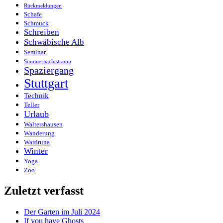
Rückmeldungen
Schafe
Schmuck
Schreiben
Schwäbische Alb
Seminar
Sommernachtstraum
Spaziergang
Stuttgart
Technik
Teller
Urlaub
Waltershausen
Wanderung
Wardruna
Winter
Yoga
Zoo
Zuletzt verfasst
Der Garten im Juli 2024
If you have Ghosts